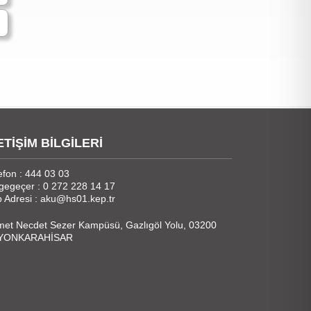
ETİŞİM BİLGİLERİ
efon : 444 03 03
gegeçer : 0 272 228 14 17
 Adresi : aku@hs01.kep.tr
et Necdet Sezer Kampüsü, Gazlıgöl Yolu, 03200
YONKARAHİSAR