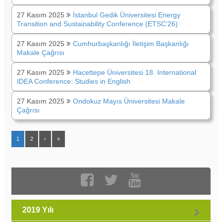
27 Kasım 2025
İstanbul Gedik Üniversitesi Energy
Transition and Sustainability Conference (ETSC’26)
27 Kasım 2025
Cumhurbaşkanlığı İletişim Başkanlığı
Makale Çağrısı
27 Kasım 2025
Hacettepe Üniversitesi 18. International
IDEA Conference: Studies in English
27 Kasım 2025
Ondokuz Mayıs Üniversitesi Makale
Çağrısı
1
2
›
»
2019 Yılı