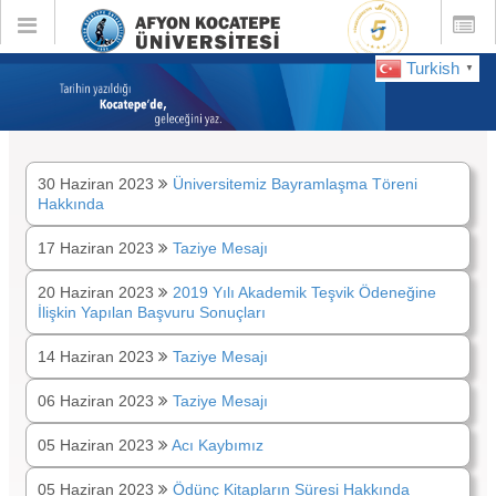
Toggle
Toggle
global
global
navigation
navigatio
Turkish
▼
:
Haziran 2023
30 Haziran 2023
Üniversitemiz Bayramlaşma Töreni
Hakkında
17 Haziran 2023
Taziye Mesajı
20 Haziran 2023
2019 Yılı Akademik Teşvik Ödeneğine
İlişkin Yapılan Başvuru Sonuçları
14 Haziran 2023
Taziye Mesajı
06 Haziran 2023
Taziye Mesajı
05 Haziran 2023
Acı Kaybımız
05 Haziran 2023
Ödünç Kitapların Süresi Hakkında