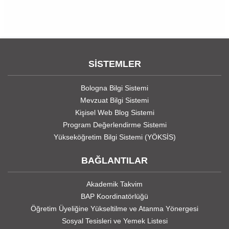
SİSTEMLER
Bologna Bilgi Sistemi
Mevzuat Bilgi Sistemi
Kişisel Web Blog Sistemi
Program Değerlendirme Sistemi
Yükseköğretim Bilgi Sistemi (YÖKSİS)
BAĞLANTILAR
Akademik Takvim
BAP Koordinatörlüğü
Öğretim Üyeliğine Yükseltilme ve Atanma Yönergesi
Sosyal Tesisleri ve Yemek Listesi