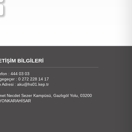
ETİŞİM BİLGİLERİ
efon : 444 03 03
gegeçer : 0 272 228 14 17
 Adresi : aku@hs01.kep.tr
et Necdet Sezer Kampüsü, Gazlıgöl Yolu, 03200
YONKARAHİSAR