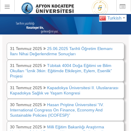
Toggle
Toggle
global
global
navigation
navigatio
Turkish
▼
:
Temmuz 2025
31 Temmuz 2025
25.06.2025 Tarihli Öğretim Elemanı
İlanı Nihai Değerlendirme Sonuçları
31 Temmuz 2025
Tübitak 4004 Doğa Eğitimi ve Bilim
Okulları “İznik 3tkin: Eğitimde Etkileşim, Eylem, Esenlik”
Projesi
31 Temmuz 2025
Kapadokya Üniversitesi II. Uluslararası
Kapadokya Sağlık ve Yaşam Kongresi
30 Temmuz 2025
Hasan Priştine Üniversitesi “IV.
International Congress On Finance, Economy And
Sustainable Policies (ICOFESP)”
30 Temmuz 2025
Milli Eğitim Bakanlığı Araştırma