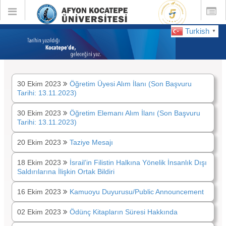
Toggle
Toggle
global
global
navigation
navigatio
Turkish
▼
:
Ekim 2023
30 Ekim 2023
Öğretim Üyesi Alım İlanı (Son Başvuru
Tarihi: 13.11.2023)
30 Ekim 2023
Öğretim Elemanı Alım İlanı (Son Başvuru
Tarihi: 13.11.2023)
20 Ekim 2023
Taziye Mesajı
18 Ekim 2023
İsrail’in Filistin Halkına Yönelik İnsanlık Dışı
Saldırılarına İlişkin Ortak Bildiri
16 Ekim 2023
Kamuoyu Duyurusu/Public Announcement
02 Ekim 2023
Ödünç Kitapların Süresi Hakkında