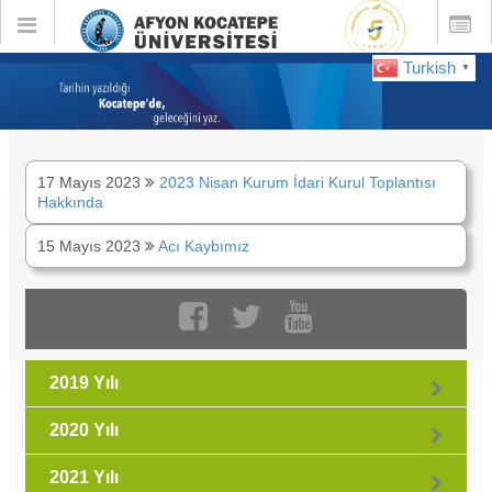
Toggle
Toggle
global
global
navigation
navigatio
Turkish
▼
:
Mayıs 2023
17 Mayıs 2023
2023 Nisan Kurum İdari Kurul Toplantısı
Hakkında
15 Mayıs 2023
Acı Kaybımız
2019 Yılı
2020 Yılı
2021 Yılı