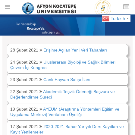
Toggle
Toggle
global
global
navigation
navigatio
Turkish
▼
:
Şubat 2021
28 Şubat 2021
Erişime Açılan Yeni Veri Tabanları
24 Şubat 2021
Uluslararası Biyoloji ve Sağlık Bilimleri
Çevrim İçi Kongresi
23 Şubat 2021
Canlı Hayvan Satışı İlanı
22 Şubat 2021
Akademik Teşvik Ödeneği Başvuru ve
Değerlendirme Süreci
19 Şubat 2021
AYEUM (Araştırma Yöntemleri Eğitim ve
Uygulama Merkezi) Veritabanı Üyeliği
17 Şubat 2021
2020-2021 Bahar Yarıyılı Ders Kayıtları ve
Kayıt Yenilemeler