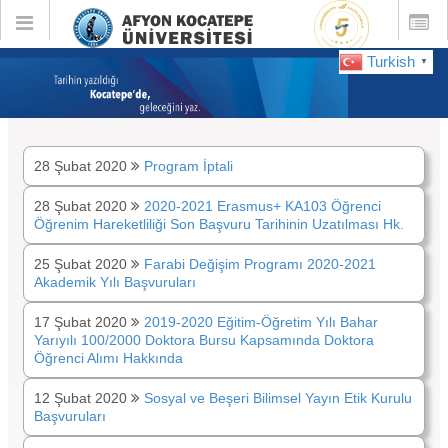
Toggle
Toggle
global
global
navigation
navigatio
Turkish
▼
:
Şubat 2020
28 Şubat 2020
Program İptali
28 Şubat 2020
2020-2021 Erasmus+ KA103 Öğrenci
Öğrenim Hareketliliği Son Başvuru Tarihinin Uzatılması Hk.
25 Şubat 2020
Farabi Değişim Programı 2020-2021
Akademik Yılı Başvuruları
17 Şubat 2020
2019-2020 Eğitim-Öğretim Yılı Bahar
Yarıyılı 100/2000 Doktora Bursu Kapsamında Doktora
Öğrenci Alımı Hakkında
12 Şubat 2020
Sosyal ve Beşeri Bilimsel Yayın Etik Kurulu
Başvuruları