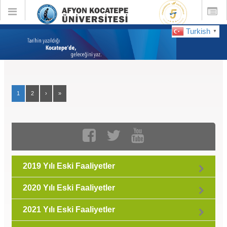
Toggle
Toggle
global
global
navigation
navigatio
Turkish
▼
Eski Faaliyetler :
Şubat 2025
1
2
›
»
2019 Yılı Eski Faaliyetler
2020 Yılı Eski Faaliyetler
2021 Yılı Eski Faaliyetler