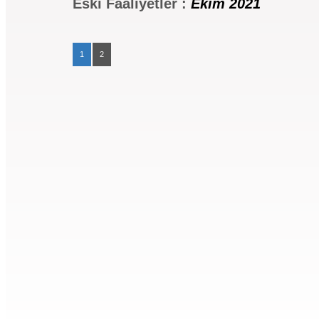
Eski Faaliyetler :
Ekim 2021
1
2