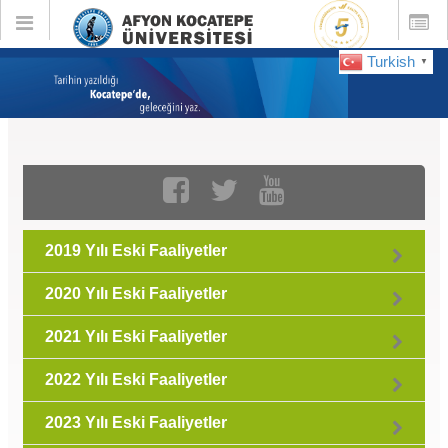
Toggle
Toggle
global
global
navigation
navigatio
Turkish
▼
Eski Faaliyetler :
Nisan 2021
2019 Yılı Eski Faaliyetler
2020 Yılı Eski Faaliyetler
2021 Yılı Eski Faaliyetler
2022 Yılı Eski Faaliyetler
2023 Yılı Eski Faaliyetler