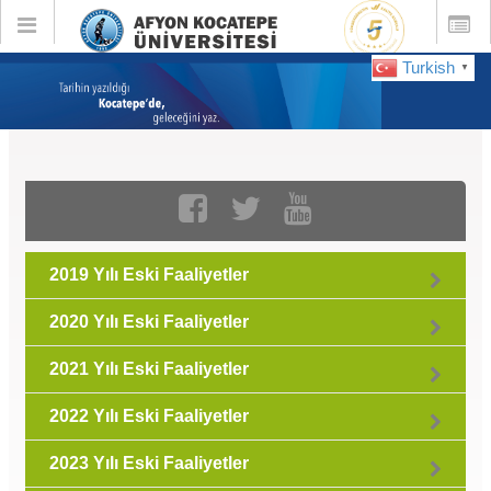
Toggle
Toggle
global
global
navigation
navigatio
Turkish
▼
Eski Faaliyetler :
Haziran 2023
2019 Yılı Eski Faaliyetler
2020 Yılı Eski Faaliyetler
2021 Yılı Eski Faaliyetler
2022 Yılı Eski Faaliyetler
2023 Yılı Eski Faaliyetler