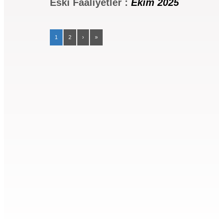
Eski Faaliyetler :
Ekim 2025
1
2
›
»