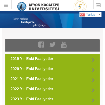
Toggle
Toggle
global
global
navigation
navigatio
Turkish
▼
Eski Faaliyetler :
Ağustos 2023
2019 Yılı Eski Faaliyetler
2020 Yılı Eski Faaliyetler
2021 Yılı Eski Faaliyetler
2022 Yılı Eski Faaliyetler
2023 Yılı Eski Faaliyetler