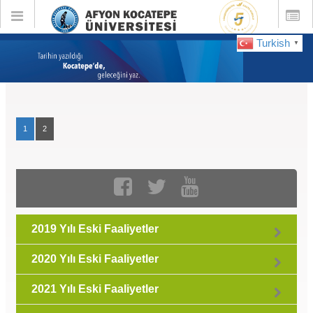
Toggle
Toggle
global
global
navigation
navigatio
Turkish
▼
Eski Faaliyetler :
Haziran 2019
1
2
2019 Yılı Eski Faaliyetler
2020 Yılı Eski Faaliyetler
2021 Yılı Eski Faaliyetler