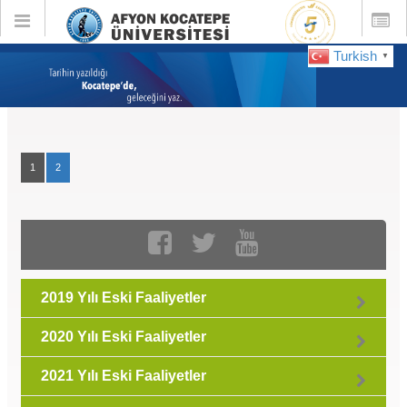
Toggle
Toggle
global
global
navigation
navigatio
Turkish
▼
Eski Faaliyetler :
Ocak 2023
1
2
2019 Yılı Eski Faaliyetler
2020 Yılı Eski Faaliyetler
2021 Yılı Eski Faaliyetler