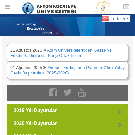
Toggle
Toggle
global
global
navigation
navigatio
Turkish
▼
DUYURULAR :
Ağustos 2025
21 Ağustos 2025
Adım Üniversitelerinden Gazze ve
Filistin Saldırılarına Karşı Ortak Bildiri
01 Ağustos 2025
Merkezi Yerleştirme Puanına Göre Yatay
Geçiş Başvuruları (2025-2026)
2019 Yılı Duyurular
2020 Yılı Duyurular