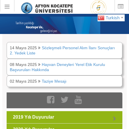
Toggle
Toggle
global
global
navigation
navigatio
Turkish
▼
DUYURULAR :
Mayıs 2025
14 Mayıs 2025
Sözleşmeli Personel Alım İlanı Sonuçları
2. Yedek Liste
08 Mayıs 2025
Hayvan Deneyleri Yerel Etik Kurulu
Başvuruları Hakkında
02 Mayıs 2025
Taziye Mesajı
2019 Yılı Duyurular