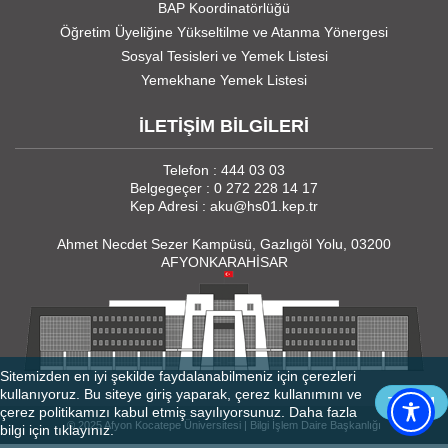
BAP Koordinatörlüğü
Öğretim Üyeliğine Yükseltilme ve Atanma Yönergesi
Sosyal Tesisleri ve Yemek Listesi
Yemekhane Yemek Listesi
İLETİŞİM BİLGİLERİ
Telefon : 444 03 03
Belgegeçer : 0 272 228 14 17
Kep Adresi : aku@hs01.kep.tr
Ahmet Necdet Sezer Kampüsü, Gazlıgöl Yolu, 03200
AFYONKARAHİSAR
Sitemizden en iyi şekilde faydalanabilmeniz için çerezleri
kullanıyoruz. Bu siteye giriş yaparak, çerez kullanımını ve
TAMAM
çerez politikamızı kabul etmiş sayılıyorsunuz. Daha fazla
© 2025 Afyon Kocatepe Üniversitesi | Bilgi İşlem Daire Başkanlığı
bilgi için
tıklayınız.