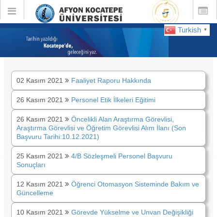
Toggle
Toggle
global
global
navigation
navigatio
Turkish
▼
DUYURULAR :
Kasım 2021
02 Kasım 2021
Faaliyet Raporu Hakkında
26 Kasım 2021
Personel Etik İlkeleri Eğitimi
26 Kasım 2021
Öncelikli Alan Araştırma Görevlisi,
Araştırma Görevlisi ve Öğretim Görevlisi Alım İlanı (Son
Başvuru Tarihi:10.12.2021)
25 Kasım 2021
4/B Sözleşmeli Personel Başvuru
Sonuçları
12 Kasım 2021
Öğrenci Otomasyon Sisteminde Bakım ve
Güncelleme
10 Kasım 2021
Görevde Yükselme ve Unvan Değişikliği