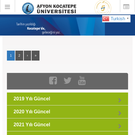
Toggle
Toggle
global
global
navigation
navigatio
Turkish
▼
GÜNCEL :
Mayıs 2026
1
2
›
»
2019 Yılı Güncel
2020 Yılı Güncel
2021 Yılı Güncel