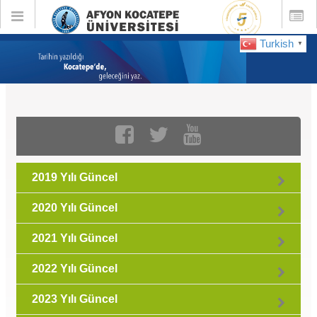
Toggle
Toggle
global
global
navigation
navigatio
Turkish
▼
GÜNCEL :
Temmuz 2023
2019 Yılı Güncel
2020 Yılı Güncel
2021 Yılı Güncel
2022 Yılı Güncel
2023 Yılı Güncel