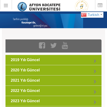
Toggle
Toggle
global
global
navigation
navigatio
Turkish
▼
GÜNCEL :
Şubat 2022
2019 Yılı Güncel
2020 Yılı Güncel
2021 Yılı Güncel
2022 Yılı Güncel
2023 Yılı Güncel