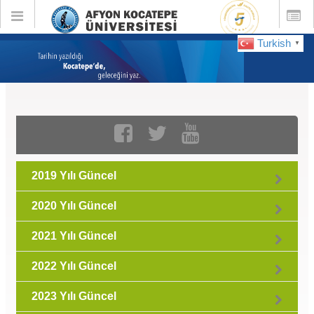
Toggle
Toggle
global
global
navigation
navigatio
Turkish
▼
GÜNCEL :
Ocak 2020
2019 Yılı Güncel
2020 Yılı Güncel
2021 Yılı Güncel
2022 Yılı Güncel
2023 Yılı Güncel