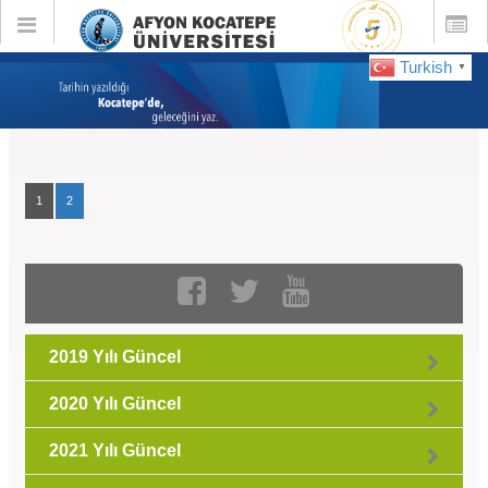
Toggle
Toggle
global
global
navigation
navigatio
Turkish
▼
GÜNCEL :
Mayıs 2022
1
2
2019 Yılı Güncel
2020 Yılı Güncel
2021 Yılı Güncel