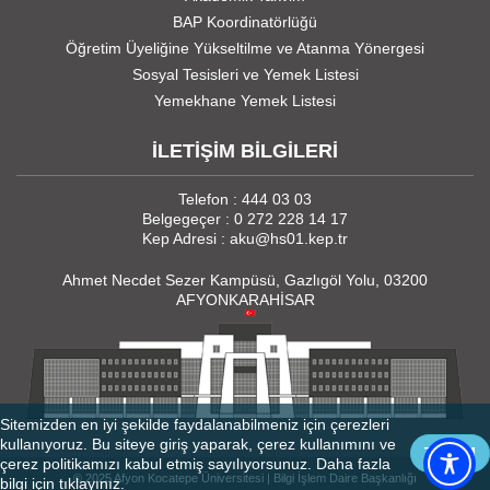
BAP Koordinatörlüğü
Öğretim Üyeliğine Yükseltilme ve Atanma Yönergesi
Sosyal Tesisleri ve Yemek Listesi
Yemekhane Yemek Listesi
İLETİŞİM BİLGİLERİ
Telefon : 444 03 03
Belgegeçer : 0 272 228 14 17
Kep Adresi : aku@hs01.kep.tr
Ahmet Necdet Sezer Kampüsü, Gazlıgöl Yolu, 03200
AFYONKARAHİSAR
Sitemizden en iyi şekilde faydalanabilmeniz için çerezleri
kullanıyoruz. Bu siteye giriş yaparak, çerez kullanımını ve
TAMAM
çerez politikamızı kabul etmiş sayılıyorsunuz. Daha fazla
© 2025 Afyon Kocatepe Üniversitesi | Bilgi İşlem Daire Başkanlığı
bilgi için
tıklayınız.