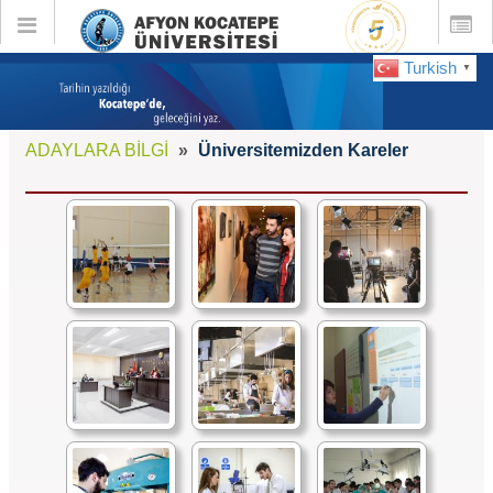
Toggle
Toggle
global
global
navigation
navigatio
Turkish
▼
ADAYLARA BİLGİ
Üniversitemizden Kareler