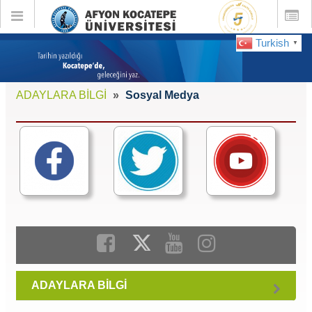
Toggle
Toggle
global
global
navigation
navigatio
Turkish
▼
ADAYLARA BİLGİ
Sosyal Medya
ADAYLARA BİLGİ