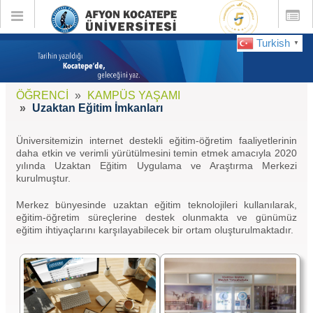
Toggle
Toggle
global
global
navigation
navigatio
Turkish
▼
ÖĞRENCİ
KAMPÜS YAŞAMI
Uzaktan Eğitim İmkanları
Üniversitemizin internet destekli eğitim-öğretim faaliyetlerinin
daha etkin ve verimli yürütülmesini temin etmek amacıyla 2020
yılında Uzaktan Eğitim Uygulama ve Araştırma Merkezi
kurulmuştur.
Merkez bünyesinde uzaktan eğitim teknolojileri kullanılarak,
eğitim-öğretim süreçlerine destek olunmakta ve günümüz
eğitim ihtiyaçlarını karşılayabilecek bir ortam oluşturulmaktadır.