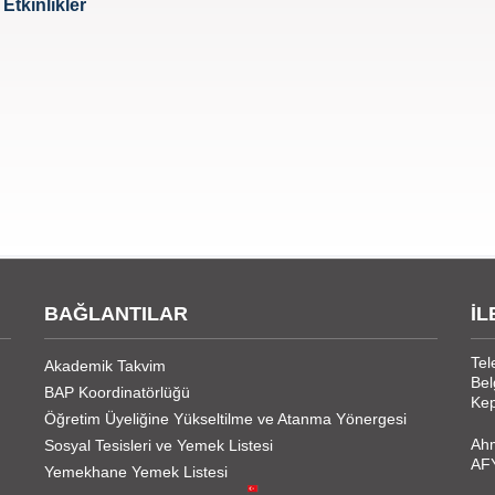
 Etkinlikler
BAĞLANTILAR
İL
Tel
Akademik Takvim
Bel
BAP Koordinatörlüğü
Kep
Öğretim Üyeliğine Yükseltilme ve Atanma Yönergesi
Ahm
Sosyal Tesisleri ve Yemek Listesi
AF
Yemekhane Yemek Listesi