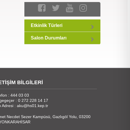
Etkinlik Türleri
Salon Durumları
ETİŞİM BİLGİLERİ
efon : 444 03 03
gegeçer : 0 272 228 14 17
 Adresi : aku@hs01.kep.tr
et Necdet Sezer Kampüsü, Gazlıgöl Yolu, 03200
YONKARAHİSAR