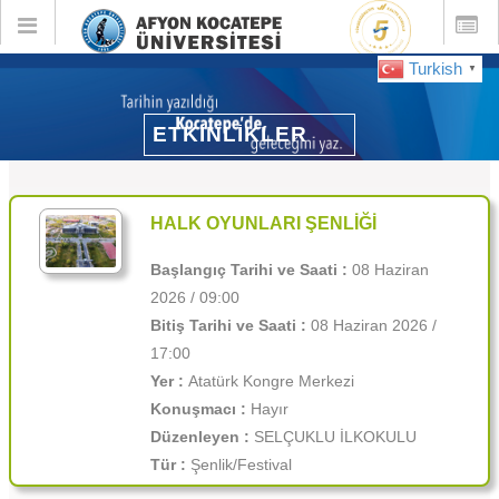
Toggle
Toggle
global
global
navigation
navigatio
Turkish
▼
ETKİNLİKLER
ETKİNLİKLER
Seçilen Etkinlik Bilgileri
HALK OYUNLARI ŞENLİĞİ
Başlangıç Tarihi ve Saati :
08 Haziran
2026 / 09:00
Bitiş Tarihi ve Saati :
08 Haziran 2026 /
17:00
Yer :
Atatürk Kongre Merkezi
Konuşmacı :
Hayır
Düzenleyen :
SELÇUKLU İLKOKULU
Tür :
Şenlik/Festival