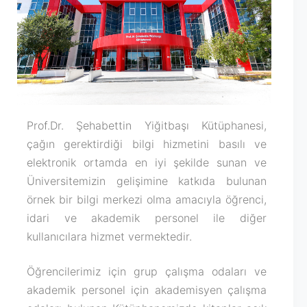
Prof.Dr. Şehabettin Yiğitbaşı Kütüphanesi,
çağın gerektirdiği bilgi hizmetini basılı ve
elektronik ortamda en iyi şekilde sunan ve
Üniversitemizin gelişimine katkıda bulunan
örnek bir bilgi merkezi olma amacıyla öğrenci,
idari ve akademik personel ile diğer
kullanıcılara hizmet vermektedir.
Öğrencilerimiz için grup çalışma odaları ve
akademik personel için akademisyen çalışma