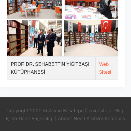
Web
PROF. DR. ŞEHABETTİN YİĞİTBAŞI
Sitesi
KÜTÜPHANESİ
Copyright 2020 © Afyon Kocatepe Üniversitesi | Bilgi
İşlem Daire Başkanlığı | Ahmet Necdet Sezer Kampusü