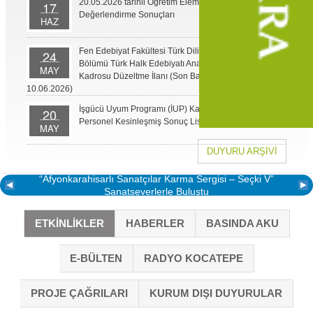
20.05.2026 tarihli Öğretim Elemanı İlanı Ön
17
Değerlendirme Sonuçları
HAZ
Fen Edebiyat Fakültesi Türk Dili ve Edebiyatı
24
Bölümü Türk Halk Edebiyatı Anabilim Dalı Doçent
MAY
Kadrosu Düzeltme İlanı (Son Başvuru Tarihi
10.06.2026)
İşgücü Uyum Programı (İUP) Kapsamında Alınacak
20
Personel Kesinleşmiş Sonuç Listesi
MAY
DUYURU ARŞIVI
“Afyonkarahisarlı Sanatçılar Karma Sergisi – Seçki V”
Sanatseverlerle Buluştu
ETKİNLİKLER
HABERLER
BASINDA AKU
E-BÜLTEN
RADYO KOCATEPE
PROJE ÇAĞRILARI
KURUM DIŞI DUYURULAR