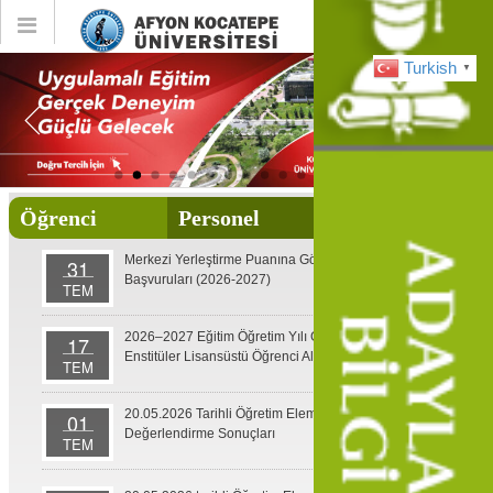
Toggle
Toggle
global
global
navigation
navigatio
Turkish
▼
Öğrenci
Personel
Mezun
Merkezi Yerleştirme Puanına Göre Yatay Geçiş
31
Başvuruları (2026-2027)
TEM
2026–2027 Eğitim Öğretim Yılı Güz Dönemi
17
Enstitüler Lisansüstü Öğrenci Alım İlanı ve Takvimi
TEM
20.05.2026 Tarihli Öğretim Elemanı İlanı Nihai
01
Değerlendirme Sonuçları
TEM