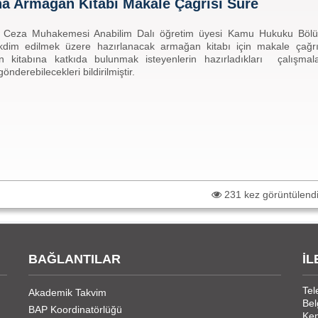
a Armağan Kitabı Makale Çağrısı Süre
ve Ceza Muhakemesi Anabilim Dalı öğretim üyesi Kamu Hukuku Böl
im edilmek üzere hazırlanacak armağan kitabı için makale çağrı
 kitabına katkıda bulunmak isteyenlerin hazırladıkları çalışmala
nderebilecekleri bildirilmiştir.
231 kez görüntülend
BAĞLANTILAR
İL
Tel
Akademik Takvim
Bel
BAP Koordinatörlüğü
Kep