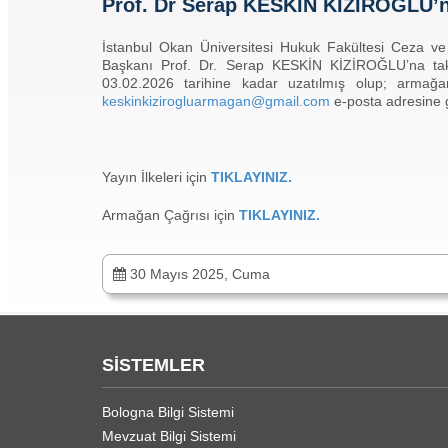
Prof. Dr Serap KESKİN KİZİROĞLU’n
İstanbul Okan Üniversitesi Hukuk Fakültesi Ceza 
Başkanı Prof. Dr. Serap KESKİN KİZİROĞLU’na takd
03.02.2026 tarihine kadar uzatılmış olup; armağan
keskinkizirogluarmagan@gmail.com
e-posta adresine gö
Yayın İlkeleri için
TIKLAYINIZ.
Armağan Çağrısı için
TIKLAYINIZ.
30 Mayıs 2025, Cuma
SİSTEMLER
Bologna Bilgi Sistemi
Mevzuat Bilgi Sistemi