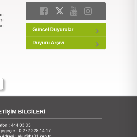
üm
sı
rı
Güncel Duyurular
Duyuru Arşivi
i
ETİŞİM BİLGİLERİ
efon : 444 03 03
gegeçer : 0 272 228 14 17
 Adresi : aku@hs01.kep.tr