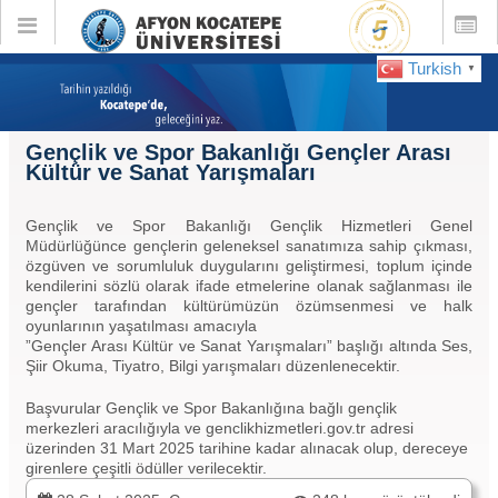
Toggle
Toggle
global
global
navigation
navigatio
Turkish
▼
Gençlik ve Spor Bakanlığı Gençler Arası
Kültür ve Sanat Yarışmaları
Gençlik ve Spor Bakanlığı Gençlik Hizmetleri Genel
Müdürlüğünce gençlerin geleneksel sanatımıza sahip çıkması,
özgüven ve sorumluluk duygularını geliştirmesi, toplum içinde
kendilerini sözlü olarak ifade etmelerine olanak sağlanması ile
gençler tarafından kültürümüzün özümsenmesi ve halk
oyunlarının yaşatılması amacıyla
”Gençler Arası Kültür ve Sanat Yarışmaları” başlığı altında Ses,
Şiir Okuma, Tiyatro, Bilgi yarışmaları düzenlenecektir.
Başvurular Gençlik ve Spor Bakanlığına bağlı gençlik
merkezleri aracılığıyla ve genclikhizmetleri.gov.tr adresi
üzerinden 31 Mart 2025 tarihine kadar alınacak olup, dereceye
girenlere çeşitli ödüller verilecektir.