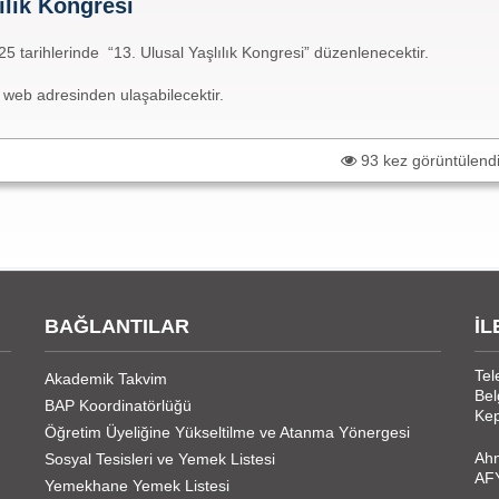
ılık Kongresi
5 tarihlerinde “13. Ulusal Yaşlılık Kongresi” düzenlenecektir.
web adresinden ulaşabilecektir.
93 kez görüntülend
BAĞLANTILAR
İL
Tel
Akademik Takvim
Bel
BAP Koordinatörlüğü
Kep
Öğretim Üyeliğine Yükseltilme ve Atanma Yönergesi
Ahm
Sosyal Tesisleri ve Yemek Listesi
AF
Yemekhane Yemek Listesi