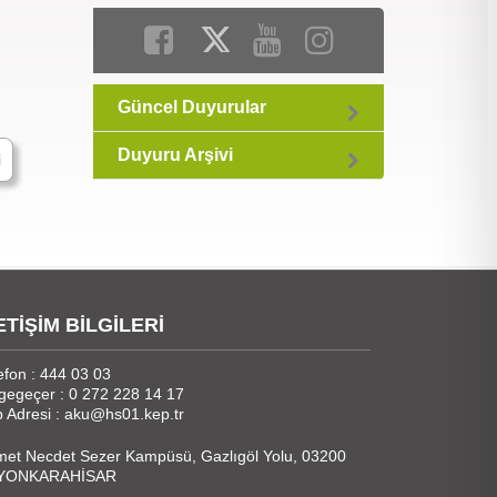
Güncel Duyurular
Duyuru Arşivi
i
ETİŞİM BİLGİLERİ
efon : 444 03 03
gegeçer : 0 272 228 14 17
 Adresi : aku@hs01.kep.tr
et Necdet Sezer Kampüsü, Gazlıgöl Yolu, 03200
YONKARAHİSAR