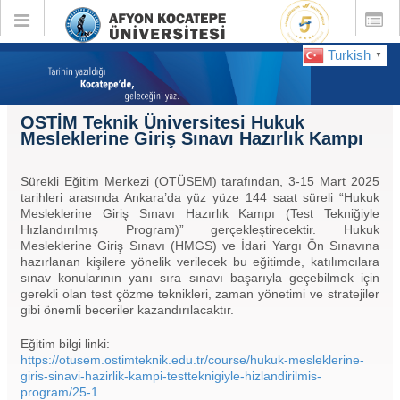
Toggle
Toggle
global
global
navigation
navigatio
Turkish
▼
OSTİM Teknik Üniversitesi Hukuk
Mesleklerine Giriş Sınavı Hazırlık Kampı
Sürekli Eğitim Merkezi (OTÜSEM) tarafından, 3-15 Mart 2025
tarihleri arasında Ankara’da yüz yüze 144 saat süreli “Hukuk
Mesleklerine Giriş Sınavı Hazırlık Kampı (Test Tekniğiyle
Hızlandırılmış Program)” gerçekleştirecektir. Hukuk
Mesleklerine Giriş Sınavı (HMGS) ve İdari Yargı Ön Sınavına
hazırlanan kişilere yönelik verilecek bu eğitimde, katılımcılara
sınav konularının yanı sıra sınavı başarıyla geçebilmek için
gerekli olan test çözme teknikleri, zaman yönetimi ve stratejiler
gibi önemli beceriler kazandırılacaktır.
Eğitim bilgi linki:
https://otusem.ostimteknik.edu.tr/course/hukuk-mesleklerine-
giris-sinavi-hazirlik-kampi-testteknigiyle-hizlandirilmis-
program/25-1