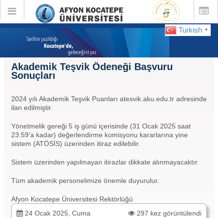
Toggle
Toggle
global
global
navigation
navigatio
Turkish
▼
Akademik Teşvik Ödeneği Başvuru
Sonuçları
2024 yılı Akademik Teşvik Puanları atesvik.aku.edu.tr adresinde
ilan edilmiştir.
Yönetmelik gereği 5 iş günü içerisinde (31 Ocak 2025 saat
23:59’a kadar) değerlendirme komisyonu kararlarına yine
sistem (ATÖSİS) üzerinden itiraz edilebilir.
Sistem üzerinden yapılmayan itirazlar dikkate alınmayacaktır.
Tüm akademik personelimize önemle duyurulur.
Afyon Kocatepe Üniversitesi Rektörlüğü
24 Ocak 2025, Cuma
297 kez görüntülendi