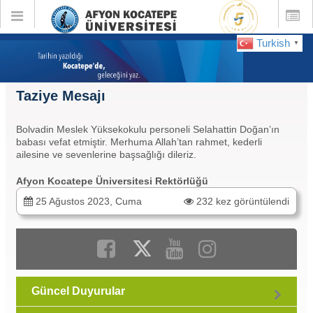
Toggle
Toggle
global
global
navigation
navigatio
Turkish
▼
Taziye Mesajı
Bolvadin Meslek Yüksekokulu personeli Selahattin Doğan’ın
babası vefat etmiştir. Merhuma Allah’tan rahmet, kederli
ailesine ve sevenlerine başsağlığı dileriz.
Afyon Kocatepe Üniversitesi Rektörlüğü
25 Ağustos 2023, Cuma
232 kez görüntülendi
Güncel Duyurular