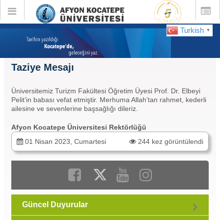
Toggle
Toggle
global
global
navigation
navigatio
Turkish
▼
Taziye Mesajı
Üniversitemiz Turizm Fakültesi Öğretim Üyesi Prof. Dr. Elbeyi
Pelit’in babası vefat etmiştir. Merhuma Allah’tan rahmet, kederli
ailesine ve sevenlerine başsağlığı dileriz.
Afyon Kocatepe Üniversitesi Rektörlüğü
01 Nisan 2023, Cumartesi
244 kez görüntülendi
Güncel Duyurular