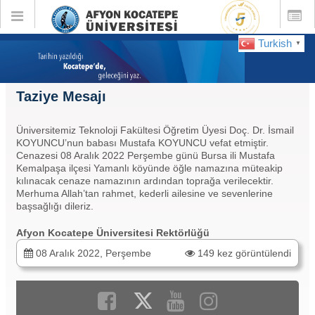
Toggle
Toggle
global
global
navigation
navigatio
Turkish
▼
Taziye Mesajı
Üniversitemiz Teknoloji Fakültesi Öğretim Üyesi Doç. Dr. İsmail
KOYUNCU’nun babası Mustafa KOYUNCU vefat etmiştir.
Cenazesi 08 Aralık 2022 Perşembe günü Bursa ili Mustafa
Kemalpaşa ilçesi Yamanlı köyünde öğle namazına müteakip
kılınacak cenaze namazının ardından toprağa verilecektir.
Merhuma Allah’tan rahmet, kederli ailesine ve sevenlerine
başsağlığı dileriz.
Afyon Kocatepe Üniversitesi Rektörlüğü
08 Aralık 2022, Perşembe
149 kez görüntülendi