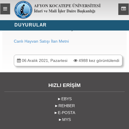
AFYON KOCATEPE ÜNİVERSİTESİ
Toggle
Toggl
İdari ve Mali İşler Daire Başkanlığı
global
global
navigation
navig
DUYURULAR
CANLI HAYVAN SATIŞI İLAN METNİ
Canlı Hayvan Satışı İlan Metni
06 Aralık 2021, Pazartesi
4988 kez görüntülendi
HIZLI ERİŞİM
►EBYS
►REHBER
►E-POSTA
►MYS