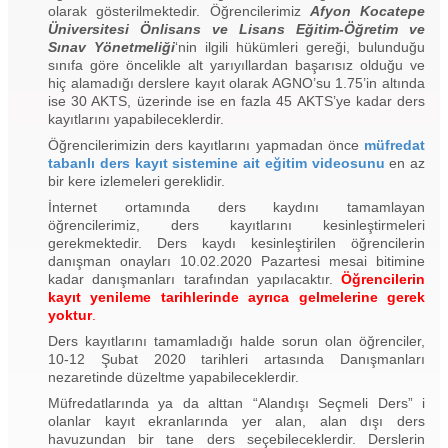
olarak gösterilmektedir. Öğrencilerimiz
Afyon Kocatepe
Üniversitesi Önlisans ve Lisans Eğitim-Öğretim ve
Sınav Yönetmeliği
‘nin ilgili hükümleri gereği, bulunduğu
sınıfa göre öncelikle alt yarıyıllardan başarısız olduğu ve
hiç alamadığı derslere kayıt olarak AGNO’su 1.75’in altında
ise 30 AKTS, üzerinde ise en fazla 45 AKTS’ye kadar ders
kayıtlarını yapabileceklerdir.
Öğrencilerimizin ders kayıtlarını yapmadan önce
müfredat
tabanlı ders kayıt sistemine ait eğitim videosunu
en az
bir kere izlemeleri gereklidir.
İnternet ortamında ders kaydını tamamlayan
öğrencilerimiz, ders kayıtlarını kesinleştirmeleri
gerekmektedir. Ders kaydı kesinleştirilen öğrencilerin
danışman onayları 10.02.2020 Pazartesi mesai bitimine
kadar danışmanları tarafından yapılacaktır.
Öğrencilerin
kayıt yenileme tarihlerinde ayrıca gelmelerine gerek
yoktur
.
Ders kayıtlarını tamamladığı halde sorun olan öğrenciler,
10-12 Şubat 2020 tarihleri artasında Danışmanları
nezaretinde düzeltme yapabileceklerdir.
Müfredatlarında ya da alttan “Alandışı Seçmeli Ders” i
olanlar kayıt ekranlarında yer alan, alan dışı ders
havuzundan bir tane ders seçebileceklerdir. Derslerin