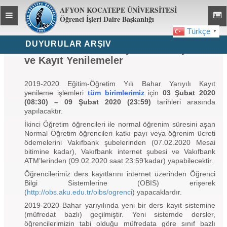
AFYON KOCATEPE ÜNİVERSİTESİ
Toggle
Toggl
Öğrenci İşleri Daire Başkanlığı
global
global
Türkçe
▼
navigation
navig
DUYURULAR ARŞIV
2019-2020 Bahar Yarıyılı Ders Kayıtları
ve Kayıt Yenilemeler
2019-2020 Eğitim-Öğretim Yılı Bahar Yarıyılı Kayıt
yenileme işlemleri
tüm birimlerimiz
için
03 Şubat 2020
(08:30) – 09 Şubat 2020
(23:59)
tarihleri arasında
yapılacaktır.
İkinci Öğretim öğrencileri ile normal öğrenim süresini aşan
Normal Öğretim öğrencileri katkı payı veya öğrenim ücreti
ödemelerini Vakıfbank şubelerinden (07.02.2020 Mesai
bitimine kadar), Vakıfbank internet şubesi ve Vakıfbank
ATM’lerinden (09.02.2020 saat 23:59’kadar) yapabilecektir.
Öğrencilerimiz ders kayıtlarını internet üzerinden Öğrenci
Bilgi Sistemlerine (OBIS) erişerek
(
http://obs.aku.edu.tr/oibs/ogrenci
) yapacaklardır.
2019-2020 Bahar yarıyılında yeni bir ders kayıt sistemine
(müfredat bazlı) geçilmiştir. Yeni sistemde dersler,
öğrencilerimizin tabi olduğu müfredata göre sınıf bazlı