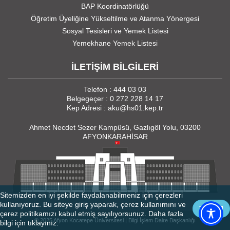
BAP Koordinatörlüğü
Öğretim Üyeliğine Yükseltilme ve Atanma Yönergesi
Sosyal Tesisleri ve Yemek Listesi
Yemekhane Yemek Listesi
İLETİŞİM BİLGİLERİ
Telefon : 444 03 03
Belgegeçer : 0 272 228 14 17
Kep Adresi : aku@hs01.kep.tr
Ahmet Necdet Sezer Kampüsü, Gazlıgöl Yolu, 03200
AFYONKARAHİSAR
Sitemizden en iyi şekilde faydalanabilmeniz için çerezleri
kullanıyoruz. Bu siteye giriş yaparak, çerez kullanımını ve
TAMAM
çerez politikamızı kabul etmiş sayılıyorsunuz. Daha fazla
© 2025 Afyon Kocatepe Üniversitesi | Bilgi İşlem Daire Başkanlığı
bilgi için
tıklayınız.