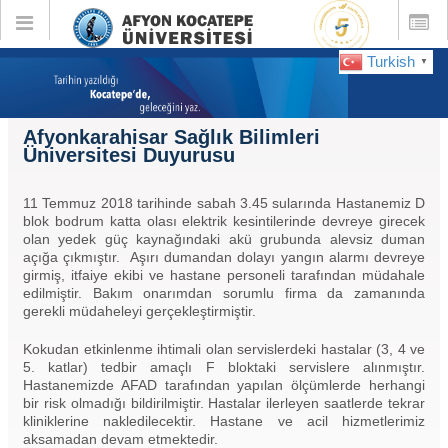
Toggle
Toggle
global
global
navigation
navigatio
Turkish
▼
Afyonkarahisar Sağlık Bilimleri
Üniversitesi Duyurusu
11 Temmuz 2018 tarihinde sabah 3.45 sularında Hastanemiz D
blok bodrum katta olası elektrik kesintilerinde devreye girecek
olan yedek güç kaynağındaki akü grubunda alevsiz duman
açığa çıkmıştır. Aşırı dumandan dolayı yangın alarmı devreye
girmiş, itfaiye ekibi ve hastane personeli tarafından müdahale
edilmiştir. Bakım onarımdan sorumlu firma da zamanında
gerekli müdaheleyi gerçekleştirmiştir.
Kokudan etkinlenme ihtimali olan servislerdeki hastalar (3, 4 ve
5. katlar) tedbir amaçlı F bloktaki servislere alınmıştır.
Hastanemizde AFAD tarafından yapılan ölçümlerde herhangi
bir risk olmadığı bildirilmiştir. Hastalar ilerleyen saatlerde tekrar
kliniklerine nakledilecektir. Hastane ve acil hizmetlerimiz
aksamadan devam etmektedir.