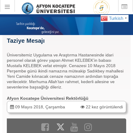
Toggle
Toggle
global
global
navigation
navigatio
Turkish
▼
Taziye Mesajı
Üniversitemiz Uygulama ve Araştırma Hastanesinde idari
personel olarak görev yapan Ahmet KELEBEK’in babası
Mustafa KELEBEK vefat etmiştir. Cenazesi 10 Mayıs 2018
Perşembe günü ikindi namazına müteakip Sadıkbey mahallesi
Yeni Camide kılınacak cenaze namazının ardından toprağa
verilecektir. Merhuma Allah’tan rahmet, kederli ailesine ve
sevenlerine başsağlığı dileriz.
Afyon Kocatepe Üniversitesi Rektörlüğü
09 Mayıs 2018, Çarşamba
22 kez görüntülendi