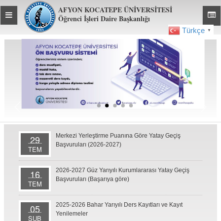
AFYON KOCATEPE ÜNİVERSİTESİ
Toggle
Toggl
Öğrenci İşleri Daire Başkanlığı
global
global
Türkçe
▼
navigation
navig
Merkezi Yerleştirme Puanına Göre Yatay Geçiş
29
Başvuruları (2026-2027)
TEM
2026-2027 Güz Yarıyılı Kurumlararası Yatay Geçiş
16
Başvuruları (Başarıya göre)
TEM
2025-2026 Bahar Yarıyılı Ders Kayıtları ve Kayıt
05
Yenilemeler
ŞUB