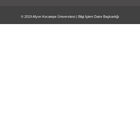
© 2019
Afyon Kocatepe Üniversitesi
|
Bilgi İşlem Daire Başkanlığı