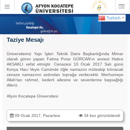
Toggle
Toggle
global
global
navigation
navigatio
Turkish
▼
Taziye Mesajı
Üniversitemiz Yapı İşleri Teknik Daire Başkanlığında Mimar
olarak görev yapan Fatma Pınar GÜRCAN'ın annesi Hatice
AKSAKLI vefat etmiştir. Cenazesi 10 Ocak 2017 Salı günü
Konya Hacı Veyis Camiinde öğle namazını müteakip kılınacak
cenaze namazının ardından toprağa verilecektir. Merhumeye
Allah'tan rahmet, kederli ailesine ve sevenlerine başsağlığı
dileriz.
Afyon Kocatepe Üniversitesi
09 Ocak 2017, Pazartesi
34 kez görüntülendi