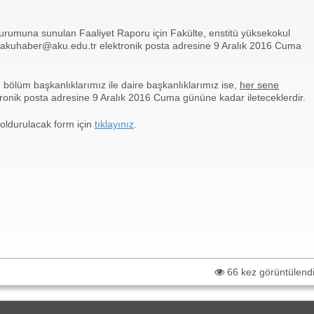
urumuna sunulan Faaliyet Raporu için Fakülte, enstitü yüksekokul
e akuhaber@aku.edu.tr elektronik posta adresine 9 Aralık 2016 Cuma
bölüm başkanlıklarımız ile daire başkanlıklarımız ise,
her sene
onik posta adresine 9 Aralık 2016 Cuma gününe kadar ileteceklerdir.
doldurulacak form için
tıklayınız
.
66 kez görüntülend