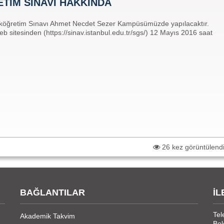
ETİM SINAVI HAKKINDA
Açıköğretim Sınavı Ahmet Necdet Sezer Kampüsümüzde yapılacaktır.
b sitesinden (https://sinav.istanbul.edu.tr/sgs/) 12 Mayıs 2016 saat
26 kez görüntülend
BAĞLANTILAR
İL
Tel
Akademik Takvim
Bel