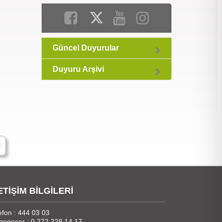
Güncel Duyurular
Duyuru Arşivi
i
ETİŞİM BİLGİLERİ
efon : 444 03 03
gegeçer : 0 272 228 14 17