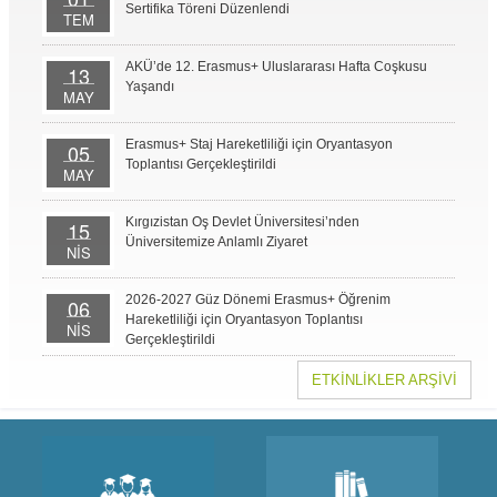
Sertifika Töreni Düzenlendi
TEM
AKÜ’de 12. Erasmus+ Uluslararası Hafta Coşkusu
13
Yaşandı
MAY
Erasmus+ Staj Hareketliliği için Oryantasyon
05
Toplantısı Gerçekleştirildi
MAY
Kırgızistan Oş Devlet Üniversitesi’nden
15
Üniversitemize Anlamlı Ziyaret
NİS
2026-2027 Güz Dönemi Erasmus+ Öğrenim
06
Hareketliliği için Oryantasyon Toplantısı
NİS
Gerçekleştirildi
ETKİNLİKLER ARŞİVİ