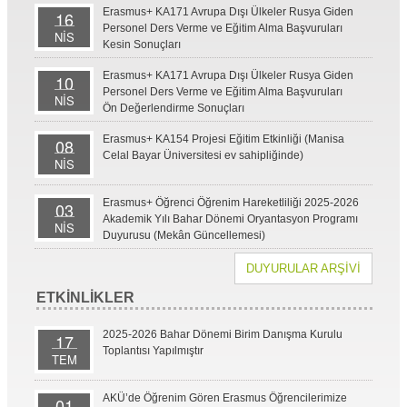
Erasmus+ KA171 Avrupa Dışı Ülkeler Rusya Giden
16
Personel Ders Verme ve Eğitim Alma Başvuruları
NİS
Kesin Sonuçları
Erasmus+ KA171 Avrupa Dışı Ülkeler Rusya Giden
10
Personel Ders Verme ve Eğitim Alma Başvuruları
NİS
Ön Değerlendirme Sonuçları
Erasmus+ KA154 Projesi Eğitim Etkinliği (Manisa
08
Celal Bayar Üniversitesi ev sahipliğinde)
NİS
Erasmus+ Öğrenci Öğrenim Hareketliliği 2025-2026
03
Akademik Yılı Bahar Dönemi Oryantasyon Programı
NİS
Duyurusu (Mekân Güncellemesi)
DUYURULAR ARŞİVİ
ETKİNLİKLER
2025-2026 Bahar Dönemi Birim Danışma Kurulu
17
Toplantısı Yapılmıştır
TEM
AKÜ’de Öğrenim Gören Erasmus Öğrencilerimize
01