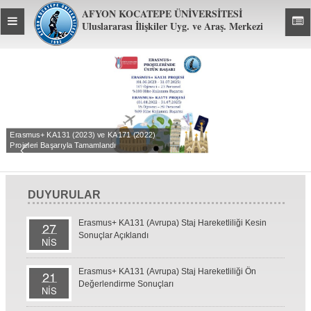
AFYON KOCATEPE ÜNİVERSİTESİ
Toggle
Toggl
Uluslararası İlişkiler Uyg. ve Araş. Merkezi
global
global
navigation
navig
Erasmus+ KA131 (2023) ve KA171 (2022)
Projeleri Başarıyla Tamamlandı
DUYURULAR
Erasmus+ KA131 (Avrupa) Staj Hareketliliği Kesin
27
Sonuçlar Açıklandı
NİS
Erasmus+ KA131 (Avrupa) Staj Hareketliliği Ön
21
Değerlendirme Sonuçları
NİS